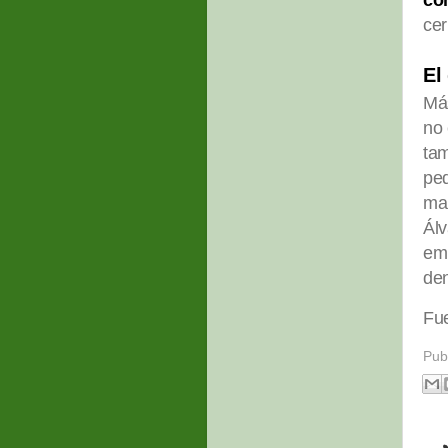
co
cer
El
Más
no 
tam
ped
mal
Álv
emb
de
Fue
Pub