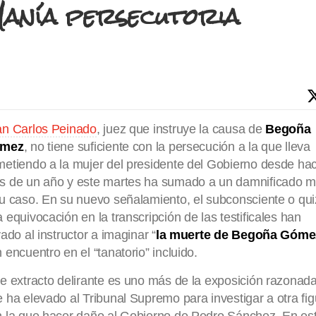
anía persecutoria
an Carlos Peinado
, juez que instruye la causa de
Begoña
mez
, no tiene suficiente con la persecución a la que lleva
etiendo a la mujer del presidente del Gobierno desde ha
s de un año y este martes ha sumado a un damnificado 
u caso. En su nuevo señalamiento, el subconsciente o qu
 equivocación en la transcripción de las testificales han
vado al instructor a imaginar “
la muerte de Begoña Góme
 encuentro en el “tanatorio” incluido.
e extracto delirante es uno más de la exposición razonad
 ha elevado al Tribunal Supremo para investigar a otra fig
 la que hacer daño al Gobierno de Pedro Sánchez. En es