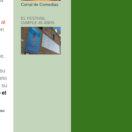
Corral de Comedias
EL FESTIVAL
 al
CUMPLE 40 AÑOS
en
e,
 su
orio
 su
 el