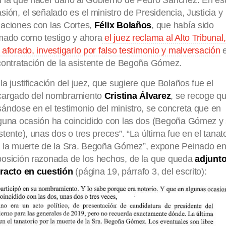
sión, el señalado es el ministro de Presidencia, Justicia y
aciones con las Cortes,
Félix Bolaños
, que había sido
mado como testigo y ahora
el juez reclama al Alto Tribunal,
 aforado, investigarlo por falso testimonio y malversación
contratación de la asistente de Begoña Gómez.
la justificación del juez, que sugiere que Bolaños fue el
cargado del nombramiento
Cristina Álvarez
, se recoge qu
ándose en el testimonio del ministro, se concreta que en
guna ocasión ha coincidido con las dos (Begoña Gómez y
stente), unas dos o tres preces”. “La última fue en el tanat
 la muerte de la Sra. Begoña Gómez”, expone Peinado en
osición razonada de los hechos, de la que queda
adjunto
tracto en cuestión
(página 19, párrafo 3, del escrito):