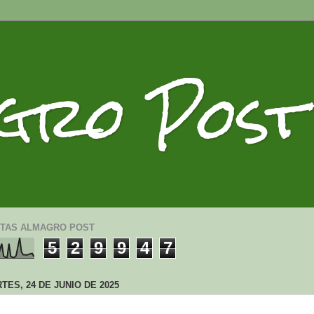
gro Post
ITAS ALMAGRO POST
5
2
9
9
4
7
TES, 24 DE JUNIO DE 2025