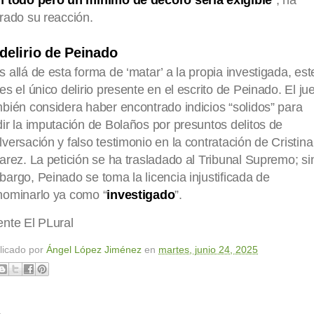
n todo pero un mínimo de decoro sería exigible
”, ha
rado su reacción.
 delirio de Peinado
 allá de esta forma de ‘matar’ a la propia investigada, est
es el único delirio presente en el escrito de Peinado. El ju
bién considera haber encontrado indicios “solidos” para
ir la imputación de Bolaños por presuntos delitos de
versación y falso testimonio en la contratación de Cristina
arez. La petición se ha trasladado al Tribunal Supremo; si
argo, Peinado se toma la licencia injustificada de
nominarlo ya como “
investigado
”.
nte El PLural
licado por
Ángel López Jiménez
en
martes, junio 24, 2025