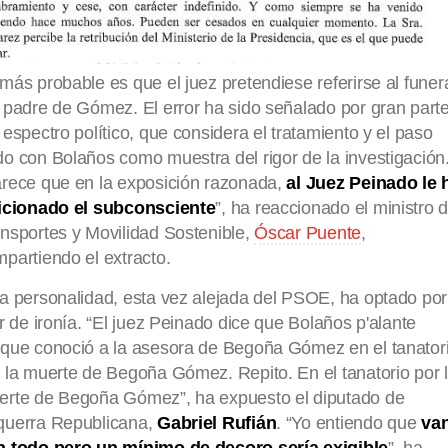
más probable es que el juez pretendiese referirse al funer
 padre de Gómez. El error ha sido señalado por gran part
 espectro político, que considera el tratamiento y el paso
o con Bolaños como muestra del rigor de la investigación
rece que en la exposición razonada,
al Juez Peinado le 
aicionado el subconsciente
”, ha reaccionado el ministro 
nsportes y Movilidad Sostenible,
Óscar Puente
,
partiendo el extracto.
a personalidad, esta vez alejada del PSOE, ha optado por
ar de ironía. “El juez Peinado dice que Bolaños p'alante
que conoció a la asesora de Begoña Gómez en el tanator
 la muerte de Begoña Gómez. Repito. En el tanatorio por 
erte de Begoña Gómez”, ha expuesto el diputado de
querra Republicana,
Gabriel Rufián
. “Yo entiendo que
va