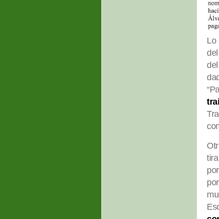
Lo 
del
del
dad
“Pa
tr
Tra
com
Otr
tir
por
por
mu
Es