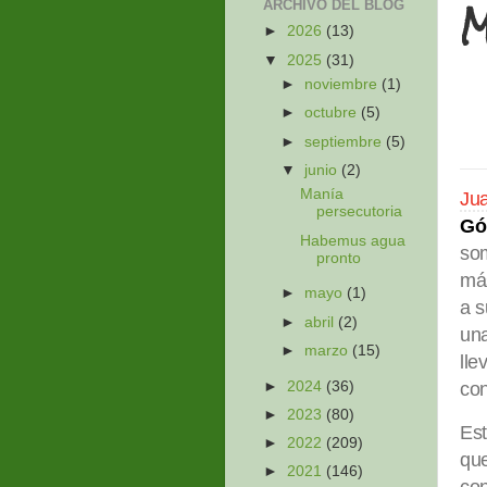
M
ARCHIVO DEL BLOG
►
2026
(13)
▼
2025
(31)
►
noviembre
(1)
►
octubre
(5)
►
septiembre
(5)
▼
junio
(2)
Manía
Ju
persecutoria
Gó
Habemus agua
som
pronto
má
►
mayo
(1)
a s
►
abril
(2)
una
►
marzo
(15)
lle
►
2024
(36)
con
►
2023
(80)
Est
►
2022
(209)
que
►
2021
(146)
con