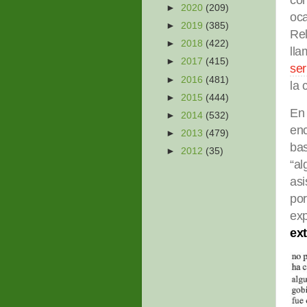
►
2020
(209)
oca
►
2019
(385)
Rel
►
2018
(422)
lla
►
2017
(415)
ser
►
2016
(481)
la 
►
2015
(444)
En 
►
2014
(532)
en
►
2013
(479)
bas
►
2012
(35)
“al
asi
por
exp
ex