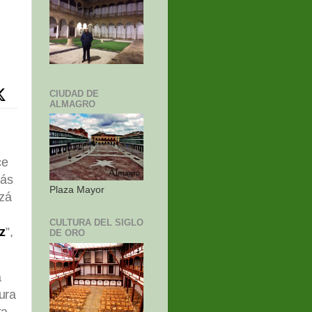
CIUDAD DE
ALMAGRO
ce
más
Plaza Mayor
izá
CULTURA DEL SIGLO
z
”,
DE ORO
a
ura
ta